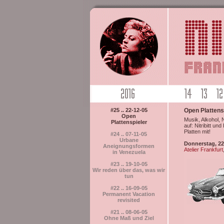
#25 .. 22-12-05
Open Plattens
Open
Musik, Alkohol,
Plattenspieler
auf: Nitribitt u
Platten mit!
#24 .. 07-11-05
Urbane
Donnerstag, 22
Aneignungsformen
Atelier Frankfurt
in Venezuela
#23 .. 19-10-05
Wir reden über das, was wir
tun
#22 .. 16-09-05
Permanent Vacation
revisited
#21 .. 08-06-05
Ohne Maß und Ziel