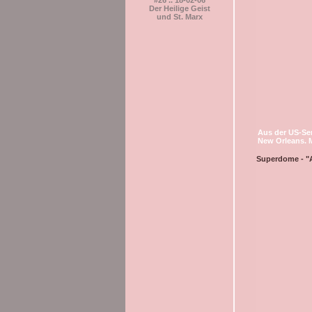
#26 .. 18-02-06
Der Heilige Geist
und St. Marx
Aus der US-Se
New Orleans. 
Superdome - "At