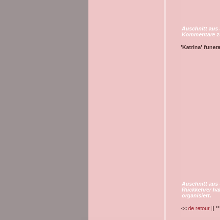
Auschnitt aus
Kommentare zu
'Katrina' funera
Auschnitt aus
Rückkehrer hab
organisiert.
<<
de retour
|| °