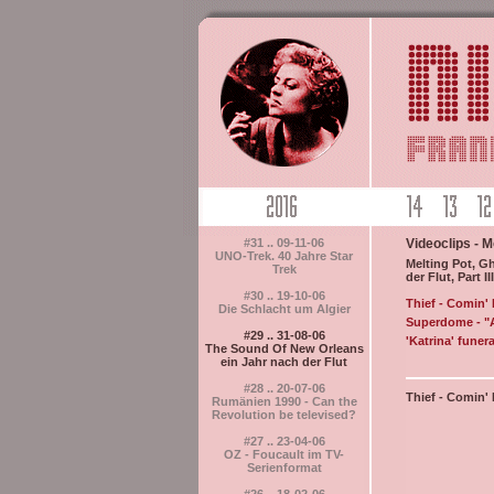
#31 .. 09-11-06
Videoclips - M
UNO-Trek. 40 Jahre Star
Melting Pot, G
Trek
der Flut, Part III
#30 .. 19-10-06
Thief - Comin'
Die Schlacht um Algier
Superdome - "At
#29 .. 31-08-06
'Katrina' funera
The Sound Of New Orleans
ein Jahr nach der Flut
#28 .. 20-07-06
Thief - Comin'
Rumänien 1990 - Can the
Revolution be televised?
#27 .. 23-04-06
OZ - Foucault im TV-
Serienformat