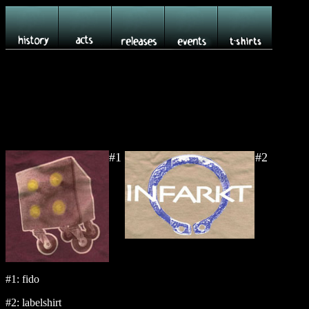
#1
#2
#1: fido
#2: labelshirt