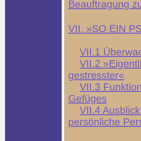
Beauftragung z
VII. »SO EIN
VII.1 Überwac
VII.2 »Eigentl
gestresster«
VII.3 Funkti
Gefüges
VII.4 Ausblick
persönliche Per