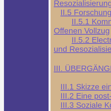
Resozialisierun
II.5 Forschun
II.5.1 Kom
Offenen Vollzug
II.5.2 Elec
und Resozialisi
III. ÜBERGÄN
III.1 Skizze e
III.2 Eine post
III.3 Soziale K