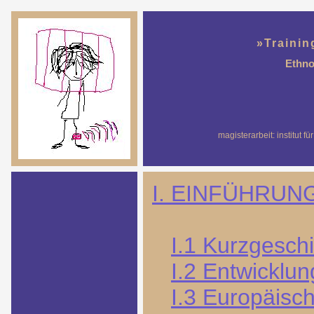
»Trainin
Ethno
magisterarbeit: institut f
I. EINFÜHRUN
I.1 Kurzgeschi
I.2 Entwicklu
I.3 Europäisc