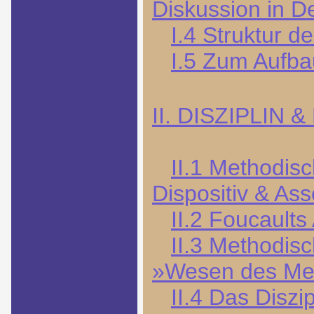
Diskussion in D
I.4 Struktur d
I.5 Zum Aufba
II. DISZIPLIN
II.1 Methodis
Dispositiv & As
II.2 Foucaults
II.3 Methodisc
»Wesen des Me
II.4 Das Diszi