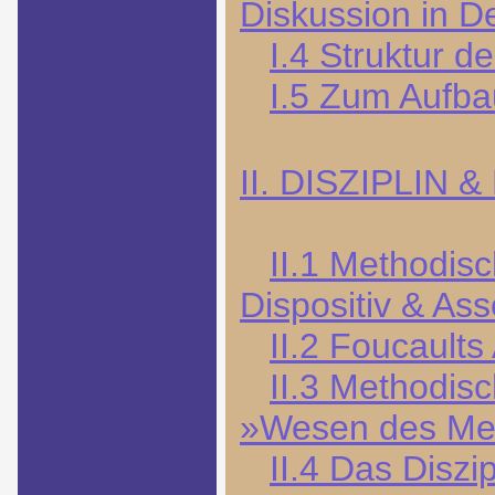
Diskussion in D
I.4 Struktur d
I.5 Zum Aufba
II. DISZIPLIN
II.1 Methodis
Dispositiv & As
II.2 Foucaults
II.3 Methodisc
»Wesen des Me
II.4 Das Diszi