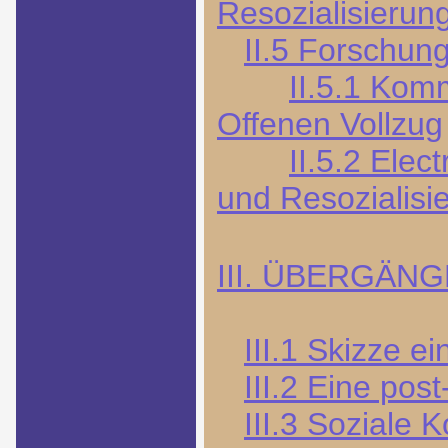
Resozialisierun
II.5 Forschun
II.5.1 Kom
Offenen Vollzug
II.5.2 Elec
und Resozialisi
III. ÜBERGÄN
III.1 Skizze e
III.2 Eine post
III.3 Soziale K