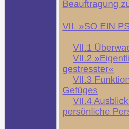
Beauftragung z
VII. »SO EIN
VII.1 Überwac
VII.2 »Eigentl
gestresster«
VII.3 Funkti
Gefüges
VII.4 Ausblick
persönliche Per