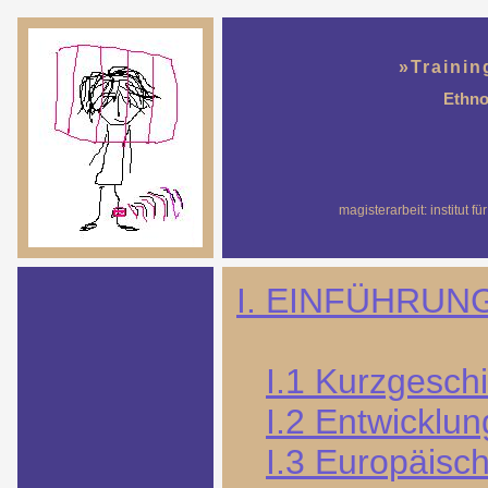
»Trainin
Ethno
magisterarbeit: institut f
I. EINFÜHRUN
I.1 Kurzgeschi
I.2 Entwicklu
I.3 Europäisc