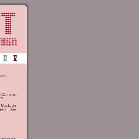
ersh,
 21 mal ja.
en.
 Musik, die
Tapeten zum