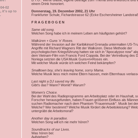
are?
B.Y.O.: Werte Gäste, eigene Beiträge zum Thema sind erwünscht und 
einem Drink honoriert.
-04-02
, it's up to
Donnerstag, 19. Dezember 2002, 21 Uhr
.
Frankfurter Schule
, Fichardstrasse 62 (Ecke Eschersheimer Landstra
F R A G E B O G E N
Same old song.
Welchen Song habe ich in meinem Leben am häufigsten gehört?
Walküren + Guns 'n' Roses.
Während der Invasion auf der Karibikinsel Grenada untermalten US-Tr
Angriffe mit Richard Wagners Ritt der Walküren. Diese Methode der
psychologischen Kriegsführung hatten sie sich in "Apocalypse now" ab
dem Vietnam-Film von Francis Ford Coppola. Bei der Vertreibung des D
Noriega setzten die USA Musik Guns«n«Roses ein.
Mit welcher Musik würde ich welchen Feind bekämpfen?
Smalltown boy, she's leaving home, sorry Mama.
Welche Musik liess mich meine Eltern hassen, mein Elternhaus verlas
Last night a DJ saved my life.
Gibt's das? Wann? Womit? Warum?
Women's Choice.
Bei der Wahl des Radioprogramms am Arbeitsplatz oder im Haushalt, s
Forscher herausgefunden, haben Frauen größeren Einfluss als Männer
suchen Radiomacher nach dem Phantom "Frauenmusik". Musik bei der 
Welche? Wer bestimmt? Welche Musik fördert die Arbeitsleistung? Wel
untergräbt die Arbeitsmoral?
Another day in paradise.
Welchen Song will ich nie mehr hören?
Soundtracks of our Lives.
Was hören bei:
Aufstehen?