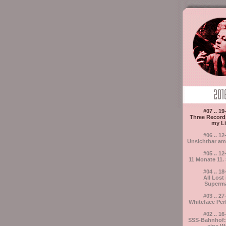
#07 .. 19
Three Recor
my Li
#06 .. 12
Unsichtbar am
#05 .. 12
11 Monate 11.
#04 .. 18
All Lost 
Superma
#03 .. 27
Whiteface Pe
#02 .. 16
SSS-Bahnhof: D