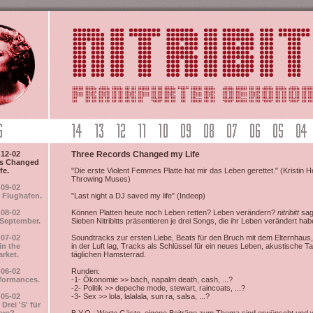
-12-02
Three Records Changed my Life
ds Changed
fe.
"Die erste Violent Femmes Platte hat mir das Leben gerettet." (Kristin H
Throwing Muses)
-09-02
 Flughafen.
"Last night a DJ saved my life" (Indeep)
-08-02
Können Platten heute noch Leben retten? Leben verändern?
nitribitt
sagt
 September.
Sieben Nitribitts präsentieren je drei Songs, die ihr Leben verändert hab
-07-02
Soundtracks zur ersten Liebe, Beats für den Bruch mit dem Elternhaus,
in the
in der Luft lag, Tracks als Schlüssel für ein neues Leben, akustische 
rket.
täglichen Hamsterrad.
-06-02
Runden:
rformances.
-1- Ökonomie >> bach, napalm death, cash, ...?
-2- Politik >> depeche mode, stewart, raincoats, ...?
-05-02
-3- Sex >> lola, lalalala, sun ra, salsa, ...?
rei 'S' für