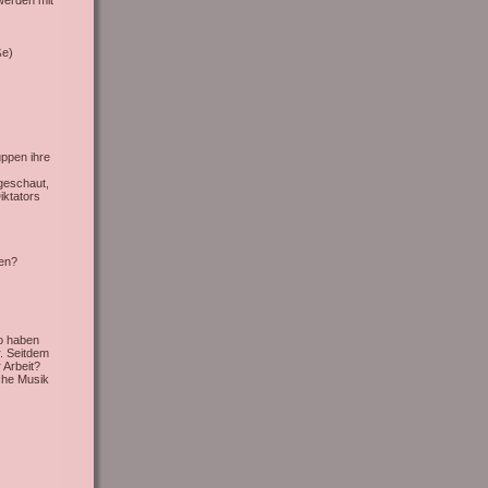
werden mit
ße)
uppen ihre
geschaut,
iktators
sen?
o haben
. Seitdem
Arbeit?
che Musik