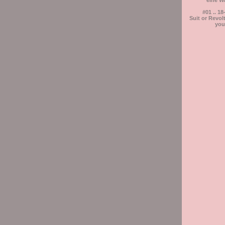
eine W
#01 .. 18
Suit or Revolt
you