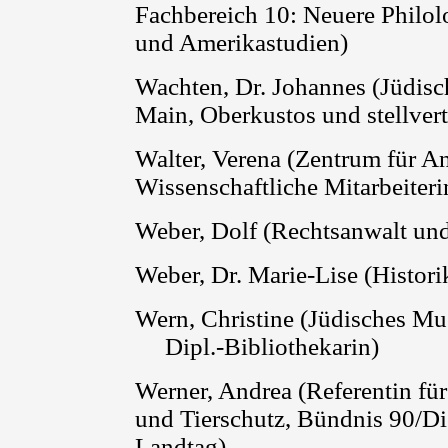
Fachbereich 10: Neuere Philolo
und Amerikastudien)
Wachten, Dr. Johannes (Jüdis
Main, Oberkustos und stellvert
Walter, Verena
(
Zentrum für An
Wissenschaftliche Mitarbeiteri
Weber,
Dolf
(Rechtsanwalt und
Weber, Dr. Marie-Lise
(
Histori
Wern
, Christine (Jüdisches M
Dipl.-Bibliothekarin)
Werner, Andrea
(
Referentin fü
und Tierschutz, Bündnis 90/D
Landtag)