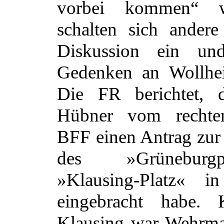
vorbei kommen“ w
schalten sich andere
Diskussion ein un
Gedenken an Wollhei
Die FR berichtet, 
Hübner vom rechte
BFF einen Antrag zu
des »Grüneburg
»Klausing-Platz« 
eingebracht habe. K
Klausing war Wehrma