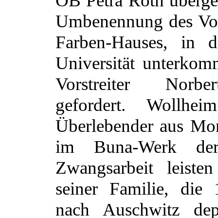
OB Petra Roth überge
Umbenennung des Vor
Farben-Hauses, in 
Universität unterkom
Vorstreiter Norb
gefordert. Wollhe
Überlebender aus Mo
im Buna-Werk de
Zwangsarbeit leiste
seiner Familie, die
nach Auschwitz depo