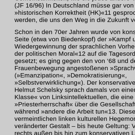
(JF 16/96) In Deutschland müsse gar von 
»historischen Korrektheit (HK)«11 gespro
werden, die uns den Weg in die Zukunft v
Schon in den 70er Jahren wurde von kons
Seite (etwa von Biedenkopf) der »Kampf 
Wiedergewinnung der sprachlichen Vorhe
der politischen Moral«12 auf die Tagesor
gesetzt; es ging gegen den von ‘68 und d
Frauenbewegung angestoßenen »Sprach
(»Emanzipation«, »Demokratisierung«,
»Selbstverwirklichung«). Der konservativ
Helmut Schelsky sprach damals von eine
Klasse« von Linksintellektuellen, die eine
»Priesterherrschaft« über die Gesellschaf
während »andere die Arbeit tun«13. Diese
vermeintlichen linken kulturellen Hegemon
veränderter Gestalt – bis heute Geltung:
rechts außen bis hin zum konservativen L