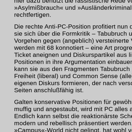
hier dazu benutzt die rassistische Rede v
»Asylmißbrauch« und »Ausländerkriminali
rechtfertigen.
Die rechte Anti-PC-Position profitiert nun
sie sich über die Formkritik – Tabubruch 
Vorgehen gegen (angeblich) versteinerte 
werden mit 68 konnotiert – eine Art progr
Ticket aneignen und Diskurspartikel aus l
Positionen in ihre Argumentation einbaue
kann sie aus den Fragmenten Tabubruch (
Freiheit (liberal) und Common Sense (alle
eigenen Diskurs formieren, der nach ver
Seiten anschlußfähig ist.
Galten konservative Positionen für gewöhn
muffig und angestaubt, wird mit PC alles 
Endlich kann selbst die reaktionärste Sch
modern und rebellisch präsentiert werden
»Campus«-World nicht gelingt, hat wohl v