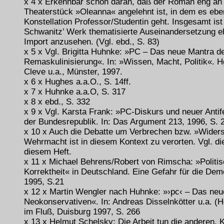
x 4 x Erkennbar schon daran, daß der Roman eng a
Theaterstück »Oleanna« angelehnt ist, in dem es ebe
Konstellation Professor/Studentin geht. Insgesamt ist 
Schwanitz’ Werk thematisierte Auseinandersetzung e
Import anzusehen. (Vgl. ebd., S. 83)
x 5 x Vgl. Brigitta Huhnke: »PC – Das neue Mantra d
Remaskulinisierung«. In: »Wissen, Macht, Politik«. H
Cleve u.a., Münster, 1997.
x 6 x Hughes a.a.O., S. 14ff.
x 7 x Huhnke a.a.O, S. 317
x 8 x ebd., S. 332
x 9 x Vgl. Karsta Frank: »PC-Diskurs und neuer Anti
der Bundesrepublik. In: Das Argument 213, 1996, S. 
x 10 x Auch die Debatte um Verbrechen bzw. »Widers
Wehrmacht ist in diesem Kontext zu verorten. Vgl. die
diesem Heft.
x 11 x Michael Behrens/Robert von Rimscha: »Politi
Korrektheit« in Deutschland. Eine Gefahr für die Dem
1995, S.21
x 12 x Martin Wengler nach Huhnke: »›pc‹ – Das neu
Neokonservativen«. In: Andreas Disselnkötter u.a. (
im Fluß, Duisburg 1997, S. 266
x 13 x Helmut Schelsky: Die Arbeit tun die anderen.