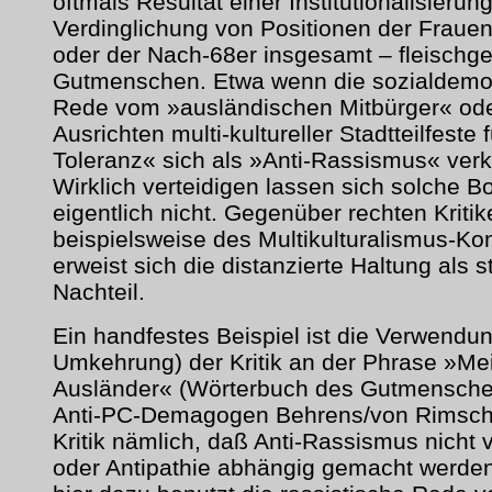
oftmals Resultat einer Institutionalisierun
Verdinglichung von Positionen der Frau
oder der Nach-68er insgesamt – fleischg
Gutmenschen. Etwa wenn die sozialdemo
Rede vom »ausländischen Mitbürger« od
Ausrichten multi-kultureller Stadtteilfeste
Toleranz« sich als »Anti-Rassismus« verk
Wirklich verteidigen lassen sich solche Bo
eigentlich nicht. Gegenüber rechten Kritik
beispielsweise des Multikulturalismus-Ko
erweist sich die distanzierte Haltung als s
Nachteil.
Ein handfestes Beispiel ist die Verwendu
Umkehrung) der Kritik an der Phrase »Mei
Ausländer« (Wörterbuch des Gutmensche
Anti-PC-Demagogen Behrens/von Rimsch
Kritik nämlich, daß Anti-Rassismus nicht
oder Antipathie abhängig gemacht werden 