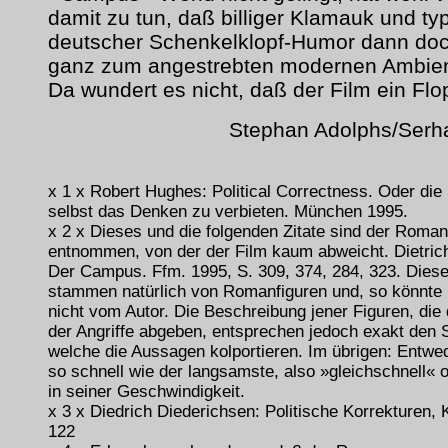
damit zu tun, daß billiger Klamauk und ty
deutscher Schenkelklopf-Humor dann doc
ganz zum angestrebten modernen Ambien
Da wundert es nicht, daß der Film ein Flo
Stephan Adolphs/Serha
x 1 x Robert Hughes: Political Correctness. Oder die 
selbst das Denken zu verbieten. München 1995.
x 2 x Dieses und die folgenden Zitate sind der Roma
entnommen, von der der Film kaum abweicht. Dietric
Der Campus. Ffm. 1995, S. 309, 374, 284, 323. Dies
stammen natürlich von Romanfiguren und, so könnte
nicht vom Autor. Die Beschreibung jener Figuren, die 
der Angriffe abgeben, entsprechen jedoch exakt den 
welche die Aussagen kolportieren. Im übrigen: Entwed
so schnell wie der langsamste, also »gleichschnell« o
in seiner Geschwindigkeit.
x 3 x Diedrich Diederichsen: Politische Korrekturen, 
122