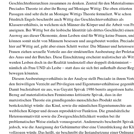
Geschlechterhierarchien zusammen zu denken. Zentral für den Materialismus
Preciados Theorie ist aber ihr Bezug auf Monique Wittig: Die oben zitierten
Passagen sind sehr dicht an Monique Wittigs Theorie formuliert. Wie schon
Friedrich Engels beschreibt auch Wittig das Geschlechterverhältnis als
Klassenverhältnis, in welchem sich Männer die Körper und die Arbeit von F
aneignen. Bei Wittig bot die lesbische Identität (als drittes Geschlecht) einen
Ausweg aus dieser Ökonomie, denn Lesben sind für Wittig keine Frauen, un
können somit nicht von Männern besessen und ausgebeutet werden. Preciado
hier auf Wittig auf, geht aber einen Schritt weiter: Die Männer und heterosex
Frauen ziehen sexuelle Vorteile aus der strukturellen Ausbeutung der Proletar
des Anus und der Butches. Diese Einschätzung erscheint realistischer als Wit
werden Lesben doch in der Realität tendenziell eher doppelt diskriminiert –
nämlich als Frau UND als Lesbe – statt dass sie sich frei außerhalb dieser Re
bewegen könnten.
Diesem Ausbeutungsverhältnis in der Analyse stellt Preciado in ihrem Vert
den freiwilligen Verzicht auf Privilegien und Eigentumsverhältnisse gegenüb
Damit buchstabiert sie aus, was Gayatri Spivak 1986 bereits angerissen hatte.
Bezug auf materialistischen Feminismus kritisierte Spivak, dass in der
marxistischen Theorie ein grundlegendes menschliches Produkt nicht
berücksichtigt würde: das Kind, sowie die männlichen Eigentumsrechte am
weiblichen Körper und dessen reproduktiver Funktion. Die grundsätzliche
Heteronormativität sowie die Zweigeschlechtlichkeit werden bei ihr
problematischer Weise einfach vorausgesetzt. Andererseits beschreibt Spivak
jedoch, wie die Aneignung der Gebärmutter über eine Unterdrückung der Kli
vollzogen würde. Das heißt, sie beschreibt die Instandsetzung einer Ordnung