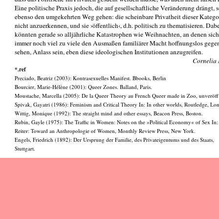
Eine politische Praxis jedoch, die auf gesellschaftliche Veränderung drängt, s
ebenso den umgekehrten Weg gehen: die scheinbare Privatheit dieser Katego
nicht anzuerkennen, und sie ›öffentlich‹, d.h. politisch zu thematisieren. Dab
könnten gerade so alljährliche Katastrophen wie Weihnachten, an denen sich
immer noch viel zu viele den Ausmaßen familiärer Macht hoffnungslos gege
sehen, Anlass sein, eben diese ideologischen Institutionen anzugreifen.
Cornelia
*.ref
Preciado, Beatriz (2003): Kontrasexuelles Manifest. Bbooks, Berlin
Bourcier, Marie-Hélène (2001): Queer Zones. Balland, Paris.
Moustache, Marcella (2005): De la Queer Theory au French Queer made in Zoo, unveröff
Spivak, Gayatri (1986): Feminism and Critical Theory In: In other worlds, Routledge, Lo
Wittig, Monique (1992): The straight mind and other essays, Beacon Press, Boston.
Rubin, Gayle (1975): The Traffic in Women: Notes on the »Political Economy« of Sex In
Reiter: Toward an Anthropologie of Women, Monthly Review Press, New York.
Engels, Friedrich (1892): Der Ursprung der Familie, des Privateigentums und des Staats,
Stuttgart.