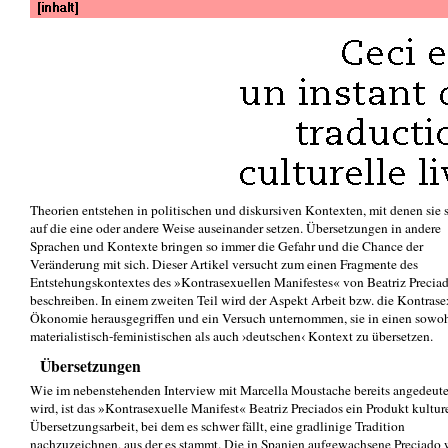
Theorien entstehen in politischen und diskursiven Kontexten, mit denen sie 
auf die eine oder andere Weise auseinander setzen. Übersetzungen in andere
Sprachen und Kontexte bringen so immer die Gefahr und die Chance der
Veränderung mit sich. Dieser Artikel versucht zum einen Fragmente des
Entstehungskontextes des »Kontrasexuellen Manifestes« von Beatriz Precia
beschreiben. In einem zweiten Teil wird der Aspekt Arbeit bzw. die Kontrase
Ökonomie herausgegriffen und ein Versuch unternommen, sie in einen sowo
materialistisch-feministischen als auch ›deutschen‹ Kontext zu übersetzen.
Übersetzungen
Wie im nebenstehenden Interview mit Marcella Moustache bereits angedeute
wird, ist das »Kontrasexuelle Manifest« Beatriz Preciados ein Produkt kulture
Übersetzungsarbeit, bei dem es schwer fällt, eine gradlinige Tradition
nachzuzeichnen, aus der es stammt. Die in Spanien aufgewachsene Preciado 