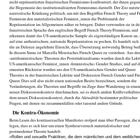
nicht-repräsentierten französischen Feminismus konfrontiert, der ihnen gege
die Hegemonie des institutionalisierten Feminismus darstellt. Der Zoo nutzte
narzisstische Kränkung politisch, um mit den Begriffen French Theory und F
Feminism den materialistischen Feminist_innen die Problematik der
Repräsentation im Allgemeinen näher zu bringen. Daher verwenden sie in de
französischen Sprache den englischen Begriff French Theory/Feminism, und
erkennen damit das US-amerikanische Sample als eigenständigen Kanon an, s
auf eine authentischere, nationale Repräsentation zu pochen. Es handelt sich
die an Deleuze angelehnte Einsicht, dass Übersetzung notwendig Betrug bed
In diesem Sinne ist Marcella Moustaches French Queer zu verstehen: Aus de
›antifeministischen‹ Theorien des Poststrukturalismus wurden durch die Lekt
US-amerikanischer Feminist_innen ›feministische‹ Gender Studies, und auf d
erneuten Rückreise wurden aus den US-amerikanischen Gender und Queer
Theories in der französischen Lektüre und Diskussion French Gender und Fr
Queer. Dies soll also nicht einen nationalen Besitz bezeichnen, sondern die
Veränderungen, die Theorien und Begriffe im Zuge ihrer Wanderung in einen
neuen Diskussionskontext durchmachen, sei es durch andere Kräfteverhältnis
dem neuen Diskussionskontext, durch die Aktualität bestimmter politischer
Fragen, mit denen sie zusammenfallen oder tausend andere Gründe.
Die Kontra-Ökonomie
Beim Lesen des kontrasexuellen Manifestes stolpert man über Passagen, die 
legen, dass es sich hier um einen Syntheseversuch materialistischer und
postmoderner Theorie handelt:
»Rollen und sexuelle Praktiken, die dem männlichen und dem weibliche