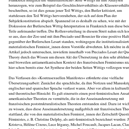
Frankreich lediglich die ›materialistische‹ Seite Wittigs für ihre Analysen
heranzogen, wie zum Beispiel das Geschlechterverhältnis als Klassenverhält
beschreiben, so ist dies genau jener Teil Wittigs, den Butler kritisiert, um
stattdessen den Teil Wittigs hervorzuheben, der sich auf dem Plan der
Subjektkonstitution abspielt. Spannend ist es deshalb zu sehen, wie mit der
Diskussion der Butlerschen Wittig-Interpretation in Frankreich nun diese be
Teile aufeinander treffen. Die Rollenverteilung in diesem Streit nahm sich ko
so aus, dass der Zoo und mit ihm Preciado und Bourcier für eine positive Hal
gegenüber der Butlerschen Lesart standen, wohingegen die institutionalisier
materialistischen Feminist_innen deren Vorstöße abwehrten. Ich möchte in d
Artikel jedoch untersuchen, inwiefern innerhalb von Preciados Lesart der Qu
Theory durch das Wissen um diesen Akt der Übersetzung in den sehr ablehn
und bisweilen antiamerikanischen Kontext des französischen Feminismus ni
hier schon bereits eine Art Synthese der beiden Seiten Wittigs vollzogen wur
Das Verfassen des »Kontrasexuellen Manifestes« erforderte eine vielfache
Übersetzungsarbeit: Zunächst die sprachliche, da ihre Notizen und Manuskri
englischer und spanischer Sprache verfasst waren. Aber vor allem in kulturell
und theoretischer Hinsicht: Es galt einerseits einen post-feministischen Ansa
amerikanischer Theorien zu vermitteln, die in der Auseinandersetzung mit
französischen poststrukturalistischen Theorien entstanden sind. Dazu ist wic
zu wissen, dass diese Auseinandersetzung maßgeblich mit französischen The
stattfand, die von den materialistischen Feminist_innen der Zeitschrift Quest
Féministes, z. B. Christine Delphy, als anti-feministisch bezeichnet wurden: J
Kristeva, Hélène Cixous, Luce Irigaray, Michel Foucault, Jacques Lacan, Cla