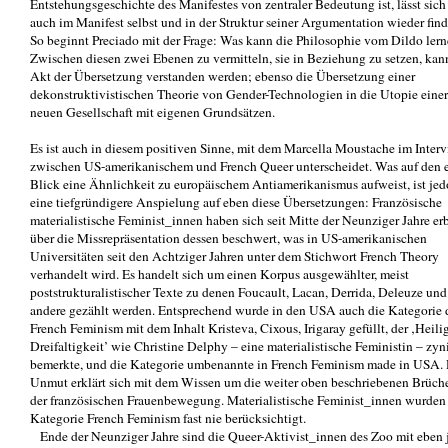
Entstehungsgeschichte des Manifestes von zentraler Bedeutung ist, lässt sich
auch im Manifest selbst und in der Struktur seiner Argumentation wieder find
So beginnt Preciado mit der Frage: Was kann die Philosophie vom Dildo ler
Zwischen diesen zwei Ebenen zu vermitteln, sie in Beziehung zu setzen, kann
Akt der Übersetzung verstanden werden; ebenso die Übersetzung einer
dekonstruktivistischen Theorie von Gender-Technologien in die Utopie einer
neuen Gesellschaft mit eigenen Grundsätzen.
Es ist auch in diesem positiven Sinne, mit dem Marcella Moustache im Inter
zwischen US-amerikanischem und French Queer unterscheidet. Was auf den e
Blick eine Ähnlichkeit zu europäischem Antiamerikanismus aufweist, ist je
eine tiefgründigere Anspielung auf eben diese Übersetzungen: Französische
materialistische Feminist_innen haben sich seit Mitte der Neunziger Jahre erb
über die Missrepräsentation dessen beschwert, was in US-amerikanischen
Universitäten seit den Achtziger Jahren unter dem Stichwort French Theory
verhandelt wird. Es handelt sich um einen Korpus ausgewählter, meist
poststrukturalistischer Texte zu denen Foucault, Lacan, Derrida, Deleuze und
andere gezählt werden. Entsprechend wurde in den USA auch die Kategorie 
French Feminism mit dem Inhalt Kristeva, Cixous, Irigaray gefüllt, der ‚Heili
Dreifaltigkeit’ wie Christine Delphy – eine materialistische Feministin – zyn
bemerkte, und die Kategorie umbenannte in French Feminism made in USA.
Unmut erklärt sich mit dem Wissen um die weiter oben beschriebenen Brüche
der französischen Frauenbewegung. Materialistische Feminist_innen wurden 
Kategorie French Feminism fast nie berücksichtigt.
Ende der Neunziger Jahre sind die Queer-Aktivist_innen des Zoo mit eben