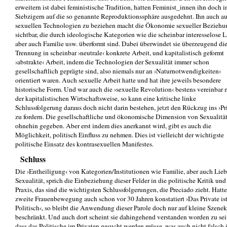
erweitern ist dabei feministische Tradition, hatten Feminist_innen ihn doch i
Siebzigern auf die so genannte Reproduktionssphäre ausgedehnt. Ihn auch au
sexuellen Technologien zu beziehen macht die Ökonomie sexueller Bezieh
sichtbar, die durch ideologische Kategorien wie die scheinbar interesselose L
aber auch Familie usw. überformt sind. Dabei überwindet sie überzeugend di
Trennung in scheinbar ›neutrale‹ konkrete Arbeit, und kapitalistisch geformt
›abstrakte‹ Arbeit, indem die Technologien der Sexualität immer schon
gesellschaftlich geprägte sind, also niemals nur an ›Naturnotwendigkeiten‹
orientiert waren. Auch sexuelle Arbeit hatte und hat ihre jeweils besondere
historische Form. Und war auch die ›sexuelle Revolution‹ bestens vereinbar 
der kapitalistischen Wirtschaftsweise, so kann eine kritische linke
Schlussfolgerung daraus doch nicht darin bestehen, jetzt den Rückzug ins ›Pr
zu fordern. Die gesellschaftliche und ökonomische Dimension von Sexualität
ohnehin gegeben. Aber erst indem dies anerkannt wird, gibt es auch die
Möglichkeit, politisch Einfluss zu nehmen. Dies ist vielleicht der wichtigste
politische Einsatz des kontrasexuellen Manifestes.
Schluss
Die ›Entheiligung‹ von Kategorien/Institutionen wie Familie, aber auch Lie
Sexualität, sprich die Einbeziehung dieser Felder in die politische Kritik und
Praxis, das sind die wichtigsten Schlussfolgerungen, die Preciado zieht. Hatte
zweite Frauenbewegung auch schon vor 30 Jahren konstatiert ›Das Private is
Politisch‹, so bleibt die Anwendung dieser Parole doch nur auf kleine Szenek
beschränkt. Und auch dort scheint sie dahingehend verstanden worden zu sei
dass das Politische im Privaten gesucht werden müsse, was auch nicht falsch i