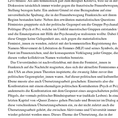
Lévi-Strauss: Als anti-feministisch galt zum Beispiel Kristeva, weil sie in der
Diskussion tatsächlich immer wieder gegen die französische Frauenbewegun
Stellung bezogen hatte. Ein anderer Grund ist eine Bezugnahme auf eine
unversöhnliche Spaltung, die in der Frauenbewegung Frankreichs seit ihrem
Beginn bestanden hatte: Neben den erwähnten materialistischen Questions
Féministes gruppierte sich der politische Gegenpol um die Gruppe Psychanal
Politique (Psych et Po), welche im Umfeld maoistischer Gruppen entstanden
und die Emanzipation mit Hilfe der Psychoanalyse realisieren wollte. Dabei 
diese Gruppe keine Gelegenheit aus, sich gegen die materialistischen
Feminist_innen zu wenden, zuletzt mit der kommerziellen Registrierung des
Namens Mouvement de Libération de Femmes (MLF) und seines Symbols, de
Faust im Frauenzeichen, und der konsequenten Verklagung jeder Gruppe, die
diesen vorher kollektiven Namen weiterhin benutzte.
Das Unverständnis ist nachvollziehbar, mit dem die Feminist_innen in
Frankreich auf die Nachricht reagierten, dass sich der aktuellste Feminismus 
den USA an eben jenen Theorien inspirierte, die zwanzig Jahre zuvor ihre
politischen Gegenspieler_innen waren. Auf dieser politischen und kulturelle
Ebene musste also auch Übersetzungsarbeit geschehen: Einerseits also die
Konfrontation mit einem ehemaligen politischen Kontrahenten (Psych et Po)
andererseits die Konfrontation mit dem Gespenst eines ausgeschalteten polit
Flügels, der vormals politischer Bündnispartner war (radikale Lesben). In ein
letzten Kapitel von »Queer Zones« gehen Preciado und Bourcier im Dialog a
diese verschiedenen Übersetzungsebenen ein, zu der nicht zuletzt auch die
Übersetzungsarbeit gehört, die zwischen Aktivismus und Universität immer
wieder geleistet werden muss. Dieses ›Thema‹ der Übersetzung, das in der