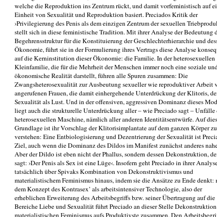
welche die Reproduktion ins Zentrum rückt, und damit vorfeministisch auf e
Einheit von Sexualität und Reproduktion basiert. Preciados Kritik der
›Privilegierung des Penis als dem einzigen Zentrum der sexuellen Triebprodu
stellt sich in diese feministische Tradition. Mit ihrer Analyse der Bedeutung 
Begehrensstruktur für die Konstituierung der Geschlechterhierarchie und des
Ökonomie, führt sie in der Formulierung ihres Vertrags diese Analyse konse
auf die Kerninstitution dieser Ökonomie: die Familie. In der heterosexuellen
Kleinfamilie, die für die Mehrheit der Menschen immer noch eine soziale un
ökonomische Realität darstellt, führen alle Spuren zusammen: Die
Zwangsheterosexualität zur Ausbeutung sexueller wie reproduktiver Arbeit 
angerufenen Frauen, die damit einhergehende Unterdrückung der Klitoris, de
Sexualität als Lust. Und in der offensiven, aggressiven Dominanz dieses Mod
liegt auch die strukturelle Unterdrückung aller – wie Preciado sagt – Unfälle 
heterosexuellen Maschine, nämlich aller anderen Identitätsentwürfe. Auf dies
Grundlage ist ihr Vorschlag der Klitorisimplantate auf dem ganzen Körper zu
verstehen: Eine Entbiologisierung und Dezentrierung der Sexualität ist Preci
Ziel, auch wenn die Dominanz des Dildos im Manifest zunächst anderes nahe
Aber der Dildo ist eben nicht der Phallus, sondern dessen Dekonstruktion, de
sagt: ›Der Penis als Sex ist eine Lüge‹. Insofern geht Preciado in ihrer Analys
tatsächlich über Spivaks Kombination von Dekonstruktivismus und
materialistischem Feminismus hinaus, indem sie die Ansätze zu Ende denkt: 
dem Konzept des Kontrasex’ als arbeitsintensiver Technologie, also der
erheblichen Erweiterung des Arbeitsbegriffs bzw. seiner Übertragung auf die
Bereiche Liebe und Sexualität führt Preciado an dieser Stelle Dekonstruktio
materialistischen Feminismus aufs Produktivste zusammen. Den Arbeitsbegri