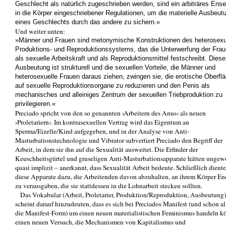
Geschlecht als natürlich zugeschrieben werden, sind ein arbiträres Ens
in die Körper eingeschriebener Regulationen, um die materielle Ausbeut
eines Geschlechts durch das andere zu sichern.«
Und weiter unten:
»Männer und Frauen sind metonymische Konstruktionen des heterosexu
Produktions- und Reproduktionssystems, das die Unterwerfung der Fra
als sexuelle Arbeitskraft und als Reproduktionsmittel festschreibt. Diese
Ausbeutung ist strukturell und die sexuellen Vorteile, die Männer und
heterosexuelle Frauen daraus ziehen, zwingen sie, die erotische Oberfl
auf sexuelle Reproduktionsorgane zu reduzieren und den Penis als
mechanisches und alleiniges Zentrum der sexuellen Triebproduktion zu
privilegieren.«
Preciado spricht von den so genannten ›Arbeitern des Anus‹ als neuen
›Proletariern‹. Im kontrasexuellen Vertrag wird das Eigentum an
Sperma/Eizelle/Kind aufgegeben, und in der Analyse von Anti-
Masturbationstechnologie und Vibrator subvertiert Preciado den Begriff der
Arbeit, in dem sie ihn auf die Sexualität ausweitet. Die Erfinder der
Keuschheitsgürtel und gruseligen Anti-Masturbationsapparate hätten ungewo
quasi implizit – anerkannt, dass Sexualität Arbeit bedeute. Schließlich dient
diese Apparate dazu, die Arbeitenden davon abzuhalten, an ihrem Körper En
zu verausgaben, die sie stattdessen in die Lohnarbeit stecken sollten.
Das Vokabular (Arbeit, Proletarier, Produktion/Reproduktion, Ausbeutung)
scheint darauf hinzudeuten, dass es sich bei Preciados Manifest (und schon al
die Manifest-Form) um einen neuen materialistischen Feminismus handeln k
einen neuen Versuch, die Mechanismen von Kapitalismus und