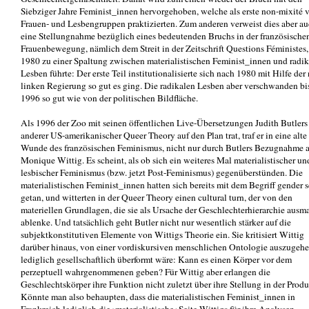
Siebziger Jahre Feminist_innen hervorgehoben, welche als erste non-mixité 
Frauen- und Lesbengruppen praktizierten. Zum anderen verweist dies aber au
eine Stellungnahme bezüglich eines bedeutenden Bruchs in der französische
Frauenbewegung, nämlich dem Streit in der Zeitschrift Questions Féministes,
1980 zu einer Spaltung zwischen materialistischen Feminist_innen und radi
Lesben führte: Der erste Teil institutionalisierte sich nach 1980 mit Hilfe der
linken Regierung so gut es ging. Die radikalen Lesben aber verschwanden bi
1996 so gut wie von der politischen Bildfläche.
Als 1996 der Zoo mit seinen öffentlichen Live-Übersetzungen Judith Butlers
anderer US-amerikanischer Queer Theory auf den Plan trat, traf er in eine alte
Wunde des französischen Feminismus, nicht nur durch Butlers Bezugnahme 
Monique Wittig. Es scheint, als ob sich ein weiteres Mal materialistischer un
lesbischer Feminismus (bzw. jetzt Post-Feminismus) gegenüberstünden. Die
materialistischen Feminist_innen hatten sich bereits mit dem Begriff gender 
getan, und witterten in der Queer Theory einen cultural turn, der von den
materiellen Grundlagen, die sie als Ursache der Geschlechterhierarchie ausm
ablenke. Und tatsächlich geht Butler nicht nur wesentlich stärker auf die
subjektkonstitutiven Elemente von Wittigs Theorie ein. Sie kritisiert Wittig
darüber hinaus, von einer vordiskursiven menschlichen Ontologie auszugehe
lediglich gesellschaftlich überformt wäre: Kann es einen Körper vor dem
perzeptuell wahrgenommenen geben? Für Wittig aber erlangen die
Geschlechtskörper ihre Funktion nicht zuletzt über ihre Stellung in der Produ
Könnte man also behaupten, dass die materialistischen Feminist_innen in