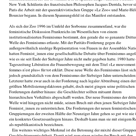
New York Schülerin des französischen Philosophen Jacques Derrida, bevor si
Paris die Arbeit mit der queeraktivistischen Gruppe »Le Zoo« und Marie-Hé
Bourcier begann. In diesem Spannungsfeld ist das Manifest entstanden.
Als sich der Zoo 1996 im Umfeld der Sorbonne zusammenfand, war die
feministische Diskussion Frankreichs im Wesentlichen von einem
institutionalisierten Feminismus bestimmt, den gerade die so genannte Dritte
Welle des Feminismus erfasste. Mit der Paritäts-Forderung gegen die
außergewöhnlich niedrige Repräsentation von Frauen in der Assemblée Nati
hatten Feminist_innen eine gesellschaftliche Debatte über Feminismus angef
wie es sie seit Ende der Siebziger Jahre nicht mehr gegeben hatte. 1980 hatte 
Tageszeitung Libération die Frauenbewegung mit dem Titel »Le mouvement
femmes n’est plus« für tot erklärt. Diese neue Welle des Feminismus lässt sich
jedoch grundsätzlich von dem Feminismus der Siebziger Jahre unterscheiden
Letzterer hatte zwar auch in der Forderung nach legaler Abtreibung einen der
größten Mobilisierungsfaktoren gehabt, doch meist gingen seine politischen
Forderungen darüber hinaus: die Geschlechter sollten mitsamt ihrem
hierarchischen Verhältnis abgeschafft werden. Der neue Feminismus der dritt
Welle wird hingegen nicht müde, seinen Bruch mit eben jenen Siebziger Jahr
Feminist_innen zu unterstreichen. Die Forderungen der neuen feministischen
Gruppierungen der zweiten Hälfte der Neunziger Jahre gehen so gut wie nie 
ein konkretes Gesetzesanliegen hinaus. Deshalb kann man sie mit einigem R
als republikanistisch bezeichnen.
Ein weiteres wichtiges Merkmal ist die Betonung der mixité dieser Gruppen
Geschlechtergemischtheit. Damit wird zum einen wieder der Bruch mit den