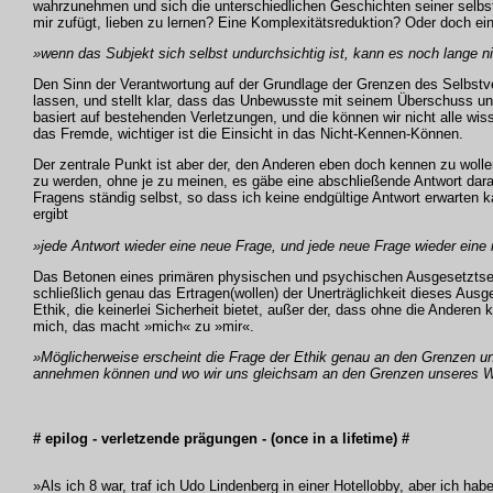
wahrzunehmen und sich die unterschiedlichen Geschichten seiner selbst 
mir zufügt, lieben zu lernen? Eine Komplexitätsreduktion? Oder doch e
»wenn das Subjekt sich selbst undurchsichtig ist, kann es noch lange ni
Den Sinn der Verantwortung auf der Grundlage der Grenzen des Selbstve
lassen, und stellt klar, dass das Unbewusste mit seinem Überschuss un
basiert auf bestehenden Verletzungen, und die können wir nicht alle 
das Fremde, wichtiger ist die Einsicht in das Nicht-Kennen-Können.
Der zentrale Punkt ist aber der, den Anderen eben doch kennen zu wollen
zu werden, ohne je zu meinen, es gäbe eine abschließende Antwort darau
Fragens ständig selbst, so dass ich keine endgültige Antwort erwarte
ergibt
»jede Antwort wieder eine neue Frage, und jede neue Frage wieder eine
Das Betonen eines primären physischen und psychischen Ausgesetztsein
schließlich genau das Ertragen(wollen) der Unerträglichkeit dieses Ausge
Ethik, die keinerlei Sicherheit bietet, außer der, dass ohne die Andere
mich, das macht »mich« zu »mir«.
»Möglicherweise erscheint die Frage der Ethik genau an den Grenzen uns
annehmen können und wo wir uns gleichsam an den Grenzen unseres W
# epilog - verletzende prägungen - (once in a lifetime) #
»Als ich 8 war, traf ich Udo Lindenberg in einer Hotellobby, aber ich hab