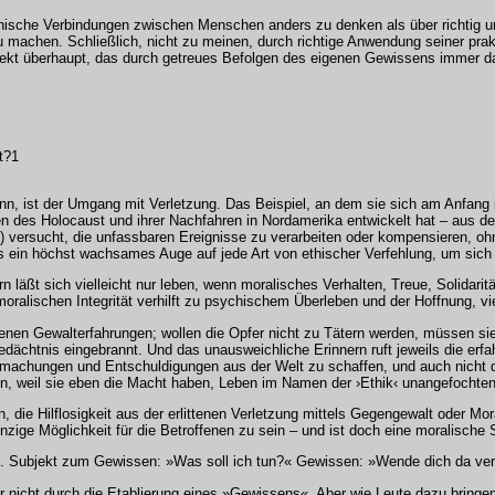
thische Verbindungen zwischen Menschen anders zu denken als über richtig u
 machen. Schließlich, nicht zu meinen, durch richtige Anwendung seiner prak
ekt überhaupt, das durch getreues Befolgen des eigenen Gewissens immer das
t?1
n, ist der Umgang mit Verletzung. Das Beispiel, an dem sie sich am Anfang ih
n des Holocaust und ihrer Nachfahren in Nordamerika entwickelt hat – aus de
 versucht, die unfassbaren Ereignisse zu verarbeiten oder kompensieren, ohne
urs ein höchst wachsames Auge auf jede Art von ethischer Verfehlung, um sic
äßt sich vielleicht nur leben, wenn moralisches Verhalten, Treue, Solidaritä
oralischen Integrität verhilft zu psychischem Überleben und der Hoffnung, vie
nen Gewalterfahrungen; wollen die Opfer nicht zu Tätern werden, müssen sie
ns Gedächtnis eingebrannt. Und das unausweichliche Erinnern ruft jeweils die
utmachungen und Entschuldigungen aus der Welt zu schaffen, und auch nicht d
reten, weil sie eben die Macht haben, Leben im Namen der ›Ethik‹ unangefocht
n, die Hilflosigkeit aus der erlittenen Verletzung mittels Gegengewalt oder Mo
inzige Möglichkeit für die Betroffenen zu sein – und ist doch eine moralische
e... Subjekt zum Gewissen: »Was soll ich tun?« Gewissen: »Wende dich da ver
r nicht durch die Etablierung eines »Gewissens«. Aber wie Leute dazu bringe