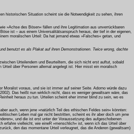
en historischen Situation scheint sie die Notwendigkeit zu sehen, ihren
e wie »Achse des Bösen« fällen und ihre Legitimation aus unverrückbaren
 Böse ist – aus einem Universalitätsanspruch heraus, der tief in der eigenen,
 einem moralischen Urteil: Da hat jemand etwas »Falsches« getan, und
 und benutzt es als Plakat auf ihren Demonstrationen. Twice wrong, dachte
zwischen Urteilendem und Beurteiltem, die sich nicht erst auftut, sobald
m Urteil über Personen allemal angelegt ist. Hier misst ein moralisch
r Moralist voraus, und sie ist immer auf seiner Seite. Adorno würde dazu
_2002). Das heißt nun wirklich nicht, dass es weniger gewaltsam wäre, das
inheit heraus zu tun. Urteilen scheint eher immer blind zu sein, wo es
 aber auch, wenn jene »natürlich Teil des ethischen Feldes sein« könnten:
olitischen Leben mal gar nicht bestritten, scheint es ihr aber doch um jene
Anderen«, und die ist erst unter der Voraussetzung des aufgeschobenen
h erfahre vielleicht, wie eineR »menschlich« ist, wenn ich das Urteil über
r zurück, den das momentane Urteil verleugnet, das die Anderen (gewaltsam)