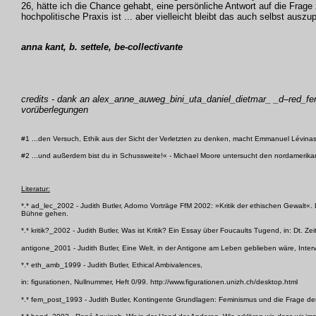
26, hätte ich die Chance gehabt, eine persönliche Antwort auf die Frag
hochpolitische Praxis ist ... aber vielleicht bleibt das auch selbst auszup
anna kant, b. settele, be-collectivante
credits - dank an alex_anne_auweg_bini_uta_daniel_dietmar_ _d–red_femi
vorüberlegungen
#1 ...den Versuch, Ethik aus der Sicht der Verletzten zu denken, macht Emmanuel Lévinas
#2 ...und außerdem bist du in Schussweite!« - Michael Moore untersucht den nordamerikan
Literatur:
*.* ad_lec_2002 - Judith Butler, Adorno Vorträge FfM 2002: »Kritik der ethischen Gewalt«. D
Bühne gehen.
*.* kritik?_2002 - Judith Butler, Was ist Kritik? Ein Essay über Foucaults Tugend, in: Dt. Zei
antigone_2001 - Judith Butler, Eine Welt, in der Antigone am Leben geblieben wäre, Inter
*.* eth_amb_1999 - Judith Butler, Ethical Ambivalences,
in: figurationen, Nullnummer, Heft 0/99. http://www.figurationen.unizh.ch/desktop.html
*.* fem_post_1993 - Judith Butler, Kontingente Grundlagen: Feminismus und die Frage der 