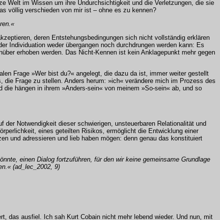
nze Welt im Wissen um ihre Undurchsichtigkeit und die Verletzungen, die sie
as völlig verschieden von mir ist – ohne es zu kennen?
ren.«
kzeptieren, deren Entstehungsbedingungen sich nicht vollständig erklären
 der Individuation weder übergangen noch durchdrungen werden kann: Es
genüber erhoben werden. Das Nicht-Kennen ist kein Anklagepunkt mehr gegen
len Frage »Wer bist du?« angelegt, die dazu da ist, immer weiter gestellt
is, die Frage zu stellen. Anders herum: »ich« verändere mich im Prozess des
nd die hängen in ihrem »Anders-sein« von meinem »So-sein« ab, und so
der Notwendigkeit dieser schwierigen, unsteuerbaren Relationalität und
rperlichkeit, eines geteilten Risikos, ermöglicht die Entwicklung einer
etzen und adressieren und lieb haben mögen: denn genau das konstituiert
önnte, einen Dialog fortzuführen, für den wir keine gemeinsame Grundlage
n.« (ad_lec_2002, 9)
ert, das ausfiel. Ich sah Kurt Cobain nicht mehr lebend wieder. Und nun, mit