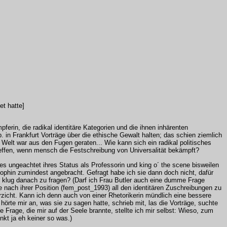
t hatte]
pferin, die radikal identitäre Kategorien und die ihnen inhärenten
. in Frankfurt Vorträge über die ethische Gewalt halten; das schien ziemlich
 Welt war aus den Fugen geraten... Wie kann sich ein radikal politisches
treffen, wenn mensch die Festschreibung von Universalität bekämpft?
 es ungeachtet ihres Status als Professorin und king o´ the scene bisweilen
sophin zumindest angebracht. Gefragt habe ich sie dann doch nicht, dafür
ur klug danach zu fragen? (Darf ich Frau Butler auch eine dumme Frage
 nach ihrer Position (fem_post_1993) all den identitären Zuschreibungen zu
icht. Kann ich denn auch von einer Rhetorikerin mündlich eine bessere
hörte mir an, was sie zu sagen hatte, schrieb mit, las die Vorträge, suchte
ie Frage, die mir auf der Seele brannte, stellte ich mir selbst: Wieso, zum
nkt ja eh keiner so was.)