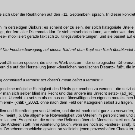
e sich über die Reaktionen auf den »11. September« sprach. In dieser konkret
im derzeitigen Diskurs; es scheint der zu sein, der solch kategoriale Urteil
gt; der fern aller Dilemmata klar für sich entscheiden kann, wer oder was das
e« mobilisiert gerade faktisch zu Kriegsvorbereitungen, und sie basiert auf
se‹? Die Friedensbewegung hat dieses Bild mit dem Kopf von Bush überblendet
verhältnissen speisen, die sie ins Werk setzen – der ontologischen Differenz 
ern die auf der Herstellung jener »deutlichen moralischen Distanz« fußt, die i
 committed a terrorist act doesn´t mean being a terrorist.«
endeine mögliche Richtigkeit des Urteils gesprochen zu werden – die setzt de
er man sich selber blind ins Recht und das andere ins Unrecht setzt« (ad_lec
ins Unrecht zu setzen als es aus der überwältigenden eigenen moralischen Re
mieren« (kritik?_2002), ohne nach dem Feld der Kategorien selbst zu fragen.
en und Rechtfertigen von Urteilen, und die ist noch nicht ganz zu verwerfen;
«, meint j.b. Die allgemeine Notwendigkeit von Urteilen im persönlichen und p
ren lassen: Es geht um die »ethische Reflexion über die Menschlichkeit des 
er Anderen statt ihrer Aburteilung (auch, wenn sie noch so »anders« sind). Ic
 Das Zwischenmenschliche gewinnt so vielleicht jenen prozesshaften Charakte