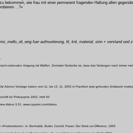
e zu bekommen, wie frau mit einer permanent fragenden Haltung allen gegenübe
robieren ...?«
s_mello_oli_wng fuer aufmunterung, lit, krit, material, sinn + verstand und 
.
isch-nationalen Umgang mit Waffen. Zentraler Gedanke ist, dass das Verlangen nach immer mehr 
ie Adorno Vorträge haben vom 11. bis 13. 11. 2002 in Frankfurt statt gefunden (Initiatorin Instit
tschrift für Philosophie 2002, Heft 50
view diskus 3.01. www.copyriot.com/diskus
»Postmoderne«, in: Benhabib, Butler, Cornell, Fraser: Der Streit um Differenz, 1993