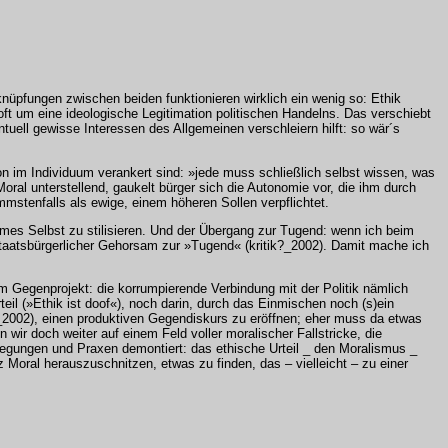
knüpfungen zwischen beiden funktionieren wirklich ein wenig so: Ethik
 oft um eine ideologische Legitimation politischen Handelns. Das verschiebt
ntuell gewisse Interessen des Allgemeinen verschleiern hilft: so wär´s
on im Individuum verankert sind: »jede muss schließlich selbst wissen, was
Moral unterstellend, gaukelt bürger sich die Autonomie vor, die ihm durch
immstenfalls als ewige, einem höheren Sollen verpflichtet.
omes Selbst zu stilisieren. Und der Übergang zur Tugend: wenn ich beim
 staatsbürgerlicher Gehorsam zur »Tugend« (kritik?_2002). Damit mache ich
em Gegenprojekt: die korrumpierende Verbindung mit der Politik nämlich
l (»Ethik ist doof«), noch darin, durch das Einmischen noch (s)ein
_2002), einen produktiven Gegendiskurs zu eröffnen; eher muss da etwas
wir doch weiter auf einem Feld voller moralischer Fallstricke, die
egungen und Praxen demontiert: das ethische Urteil _ den Moralismus _
 Moral herauszuschnitzen, etwas zu finden, das – vielleicht – zu einer