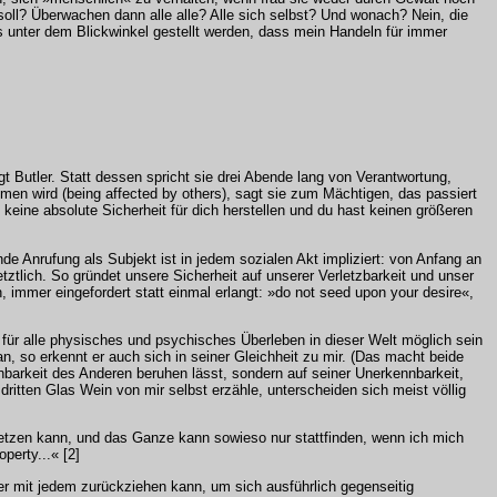
l? Überwachen dann alle alle? Alle sich selbst? Und wonach? Nein, die
ss unter dem Blickwinkel gestellt werden, dass mein Handeln für immer
t Butler. Statt dessen spricht sie drei Abende lang von Verantwortung,
en wird (being affected by others), sagt sie zum Mächtigen, das passiert
t keine absolute Sicherheit für dich herstellen und du hast keinen größeren
de Anrufung als Subjekt ist in jedem sozialen Akt impliziert: von Anfang an
letztlich. So gründet unsere Sicherheit auf unserer Verletzbarkeit und unser
 immer eingefordert statt einmal erlangt: »do not seed upon your desire«,
 für alle physisches und psychisches Überleben in dieser Welt möglich sein
n, so erkennt er auch sich in seiner Gleichheit zu mir. (Das macht beide
nnbarkeit des Anderen beruhen lässt, sondern auf seiner Unerkennbarkeit,
tten Glas Wein von mir selbst erzähle, unterscheiden sich meist völlig
rletzen kann, und das Ganze kann sowieso nur stattfinden, wenn ich mich
perty...« [2]
eder mit jedem zurückziehen kann, um sich ausführlich gegenseitig