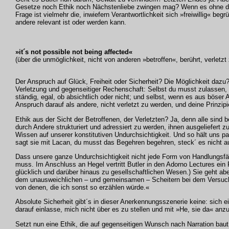
Gesetze noch Ethik noch Nächstenliebe zwingen mag? Wenn es ohne die
Frage ist vielmehr die, inwiefern Verantwortlichkeit sich »freiwillig« 
andere relevant ist oder werden kann.
»it´s not possible not being affected«
(über die unmöglichkeit, nicht von anderen »betroffen«, berührt, verletzt
Der Anspruch auf Glück, Freiheit oder Sicherheit? Die Möglichkeit dazu?
Verletzung und gegenseitiger Rechenschaft: Selbst du musst zulassen, 
ständig, egal, ob absichtlich oder nicht; und selbst, wenn es aus böser 
Anspruch darauf als andere, nicht verletzt zu werden, und deine Prinzipi
Ethik aus der Sicht der Betroffenen, der Verletzten? Ja, denn alle sind 
durch Andere strukturiert und adressiert zu werden, ihnen ausgeliefert zu
Wissen auf unserer konstitutiven Undurchsichtigkeit. Und so hält uns pa
sagt sie mit Lacan, du musst das Begehren begehren, steck´ es nicht a
Dass unsere ganze Undurchsichtigkeit nicht jede Form von Handlungsfähi
muss. Im Anschluss an Hegel vertritt Butler in den Adorno Lectures ein 
glücklich und darüber hinaus zu gesellschaftlichen Wesen.) Sie geht abe
dem unausweichlichen – und gemeinsamen – Scheitern bei dem Versuch, R
von denen, die ich sonst so erzählen würde.«
Absolute Sicherheit gibt´s in dieser Anerkennungsszenerie keine: sich 
darauf einlasse, mich nicht über es zu stellen und mit »He, sie da« anz
Setzt nun eine Ethik, die auf gegenseitigen Wunsch nach Narration baut -