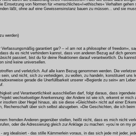
 Einsetzung von Normen für »menschliches«/»ethisches« Verhalten gehen sol
begründen läßt, ohne auf eine Gewissensinstanz bauen zu müssen... und sie mu
 zu werden)
 Verfassungsmäßig garantiert gar? – »I am not a philosopher of freedom«, sag
dass du es nicht verhindern kannst, dass von anderen Bezug auf dich genomm
Absicht passiert, bist du für deine Reaktionen darauf verantwortlich. Du kanns
en sind keine universellen.
betroffen und verletzlich. Auf alle kann Bezug genommen werden. Die verletzen
 sein, und nicht, sich zu verteidigen, zu wollen, zu handeln, konstituiert uns 
radoxerweise gerade die Unerfüllbarkeit unserer »Begierde zu sein« am Leben,
uf.
gkeit und Verantwortlichkeit ausschließen darf, folgt daraus, dass irgendwie
Projekt wechselseitiger Anerkennung: der Andere ist wie ich, erkennt er mich a
r insofern über Hegel hinaus, als sie diese »Gleichheit« nicht auf einer Erke
echenschaft über sich selbst abzugeben. »Die Geschichten, die ich beim dri
einem fremden Anderen gegenüber stellen, heißt nicht, dass es mich nicht ve
urufen, oder die Adressierung gleich zur Anklage zu machen: »you´re on my pro
 arg idealisiert - das stille Kämmerlein voraus, in das sich jede mit jeder, j