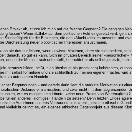
schen Projekt ab, stürze ich mich auf die falsche Gegnerin? Die gängigen Ver
« übrig lassen? Wenn »Ethik« auf dem politischen Feld eingesetzt wird, geht´s
ine Sinnhaftigkeit für die Einzelnen, die den »Macht«diskurs aussetzt und eve
r die Durchsetzung neuer biopolitischer Interessen anzuschauen.
 kann sie das nur leisten, wenn gewisse Maximen, derer sie sich bedient, sch
ndelt danach, so gut es kann. Sich im privaten Bereich seiner »persönlichen« 
en, denen der Moralist sich unterstellt, betrachtet er als selbstgesetzte, schl
ekt herauszubilden, heißt, sich überhaupt als (moralisch) kohärentes, auton
sie mir selbst formuliere und sie schließlich zu meinen eigenen mache, wird
higkeit zu autonomem Handeln.
lischer Begründungen – und gerade darin liegt die stärkste Motivation zu ein
moralischen Diskurse einzumischen, und zwar nicht mit dem abgrenzenden Urtei
zuholen, wie es möglich sein könnte, »eine neue Praxis von Werten«(kritik?
e für ein anderes »richtiges« Handeln zu setzen? Denn letzten Endes agieren 
diverse AutorInnen unseres Vertrauens hinzuzieht _ diverse ethische Grundl
nd vielleicht gelingt es, ein eigenes ethisches Gegenprojekt aus diesem Klotz