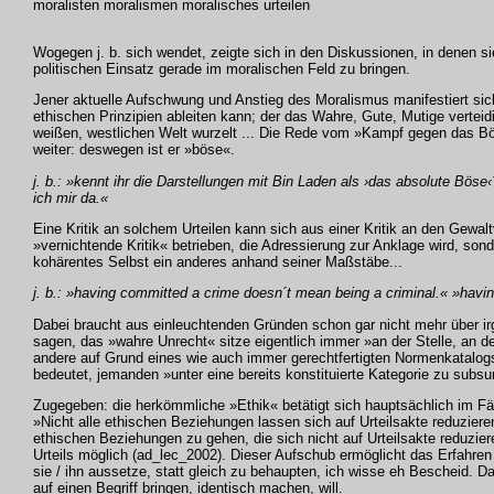
moralisten moralismen moralisches urteilen
Wogegen j. b. sich wendet, zeigte sich in den Diskussionen, in denen si
politischen Einsatz gerade im moralischen Feld zu bringen.
Jener aktuelle Aufschwung und Anstieg des Moralismus manifestiert sich 
ethischen Prinzipien ableiten kann; der das Wahre, Gute, Mutige verteidi
weißen, westlichen Welt wurzelt ... Die Rede vom »Kampf gegen das Bös
weiter: deswegen ist er »böse«.
j. b.: »kennt ihr die Darstellungen mit Bin Laden als ›das absolute Bö
ich mir da.«
Eine Kritik an solchem Urteilen kann sich aus einer Kritik an den Gewalt
»vernichtende Kritik« betrieben, die Adressierung zur Anklage wird, sond
kohärentes Selbst ein anderes anhand seiner Maßstäbe...
j. b.: »having committed a crime doesn´t mean being a criminal.« »having
Dabei braucht aus einleuchtenden Gründen schon gar nicht mehr über irg
sagen, das »wahre Unrecht« sitze eigentlich immer »an der Stelle, an d
andere auf Grund eines wie auch immer gerechtfertigten Normenkatalogs 
bedeutet, jemanden »unter eine bereits konstituierte Kategorie zu subsu
Zugegeben: die herkömmliche »Ethik« betätigt sich hauptsächlich im Fäll
»Nicht alle ethischen Beziehungen lassen sich auf Urteilsakte reduzieren
ethischen Beziehungen zu gehen, die sich nicht auf Urteilsakte reduzie
Urteils möglich (ad_lec_2002). Dieser Aufschub ermöglicht das Erfahren d
sie / ihn aussetze, statt gleich zu behaupten, ich wisse eh Bescheid.
auf einen Begriff bringen, identisch machen, will.