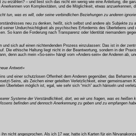
zu erzählen? – und liest sich das nicht ein wenig wie eine Anleitung, die ga
in Anerkennen von Komplexitäten, und die Möglichkeit, etwas anzuerkennen, d
cht tun, was es will, oder seine verbindlichen Beziehungen zu anderen ignorie
rständnisses neu zu denken, heißt, sich selbst und andere als Subjekte zu a
d seiner Undurchsichtigkeit als psychisches Erfordernis des Überlebens und
wissen. So kann die Forderung nach Transparenz oder Identität niemandem ge
 und sich auf einen nichtendenden Prozess einzulassen: Das ist in der zentra
f. Die ethische Haltung liegt nicht in der Beantwortung, sondern in der Prax
n kann, denn auch mein »So-sein« hängt vom »Anders-sein« der Anderen ab, u
 neue Antwort«
s und einer schutzlosen Offenheit dem Anderen gegenüber, das Beharren auf 
setzt-Seins, als Zeichen einer geteilten Verletzlichkeit, einer gemeinsamen Kö
n kein Überleben möglich ist, egal, wie sehr sich “mich” auch hänseln und verl
erer Systeme der Verständlichkeit, dort, wo wir uns fragen, was es heißen k
issens befinden und dennoch Anerkennung zu geben und zu empfangen habe
e ihn nicht angesprochen. Als ich 17 war, hatte ich Karten für ein Nirvanakonz