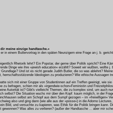
h dir meine einzige handtasche.«
n einem Butlervortrag in den späten Neunzigern eine Frage an j. b. gerichte
igentlich Rhetorik lehrt? Ein Popstar, der gerne über Politik spricht? Eine Käm
ende Dinge wie ihre »jewish education« erzählt? Soweit wir wußten, wollte j. b
r Grundlage? Und ist es nicht gerade Judith Butler, die so was ablehnt? Meine
igt, herrschaftsstützende Ideologien zu produzieren? Wie ethische Aussagen 
atte sich mit einer Gruppe von Studentinnen auf ein Treffen geeinigt, wie sie
me zu befragen, schien mir als »irgendwie-schon«Feministin und Freizeitphilo
eine Autorität ist? Gibt's vielleicht Themen, die zu komplex sind, um auch n
ch selbst? Die Situation wuchs mir über den Kopf: kaum möglich, in der Frage
ünchhausen selbst am Schopf aus dem Sumpf gezogen – im »freiwilligen« Verz
 schwieg also und ging dann (wie alle aus der »posse«) in die Adorno Lectures, 
 ein Bild, und versuchte zu kapieren, was Ethik für die Politik bringen kann. D
it gewonnen? Was alles zu verlieren? (außer der Handtasche ... aber mir sche