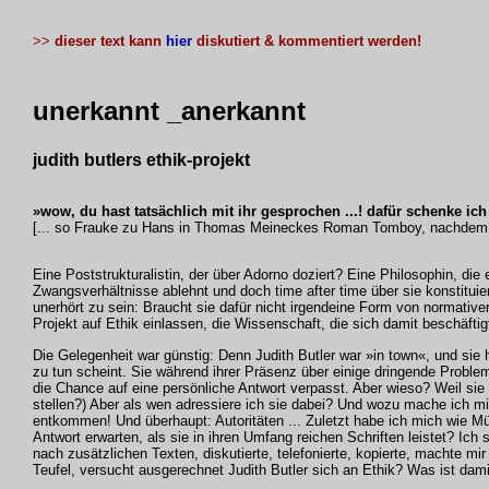
>>
dieser text kann
hier
diskutiert & kommentiert werden!
unerkannt _anerkannt
judith butlers ethik-projekt
»wow, du hast tatsächlich mit ihr gesprochen ...! dafür schenke ic
[... so Frauke zu Hans in Thomas Meineckes Roman Tomboy, nachdem er i
Eine Poststrukturalistin, der über Adorno doziert? Eine Philosophin, die e
Zwangsverhältnisse ablehnt und doch time after time über sie konstituier
unerhört zu sein: Braucht sie dafür nicht irgendeine Form von normative
Projekt auf Ethik einlassen, die Wissenschaft, die sich damit beschäft
Die Gelegenheit war günstig: Denn Judith Butler war »in town«, und sie h
zu tun scheint. Sie während ihrer Präsenz über einige dringende Proble
die Chance auf eine persönliche Antwort verpasst. Aber wieso? Weil sie 
stellen?) Aber als wen adressiere ich sie dabei? Und wozu mache ich mi
entkommen! Und überhaupt: Autoritäten ... Zuletzt habe ich mich wie M
Antwort erwarten, als sie in ihren Umfang reichen Schriften leistet? Ich
nach zusätzlichen Texten, diskutierte, telefonierte, kopierte, machte mir
Teufel, versucht ausgerechnet Judith Butler sich an Ethik? Was ist dam