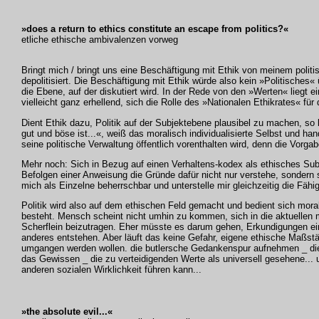
»does a return to ethics constitute an escape from politics?«
etliche ethische ambivalenzen vorweg
Bringt mich / bringt uns eine Beschäftigung mit Ethik von meinem politi
depolitisiert. Die Beschäftigung mit Ethik würde also kein »Politisches
die Ebene, auf der diskutiert wird. In der Rede von den »Werten« liegt e
vielleicht ganz erhellend, sich die Rolle des »Nationalen Ethikrates« fü
Dient Ethik dazu, Politik auf der Subjektebene plausibel zu machen, so
gut und böse ist...«, weiß das moralisch individualisierte Selbst und ha
seine politische Verwaltung öffentlich vorenthalten wird, denn die Vorgab
Mehr noch: Sich in Bezug auf einen Verhaltens-kodex als ethisches Subj
Befolgen einer Anweisung die Gründe dafür nicht nur verstehe, sondern 
mich als Einzelne beherrschbar und unterstelle mir gleichzeitig die Fä
Politik wird also auf dem ethischen Feld gemacht und bedient sich mora
besteht. Mensch scheint nicht umhin zu kommen, sich in die aktuellen 
Scherflein beizutragen. Eher müsste es darum gehen, Erkundigungen ein
anderes entstehen. Aber läuft das keine Gefahr, eigene ethische Maßstäb
umgangen werden wollen. die butlersche Gedankenspur aufnehmen _ die 
das Gewissen _ die zu verteidigenden Werte als universell gesehene... u
anderen sozialen Wirklichkeit führen kann...
»the absolute evil...«