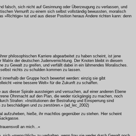
nd falsch, sich nicht auf Gesinnung oder Überzeugung zu verlassen, und
tischen Vernunft zu einem sich selbst vollständig bewussten, moralisch
 »Richtige« tut und aus dieser Position heraus Andere richten kann: denn
rer philosophischen Karriere abgearbeitet zu haben scheint, ist jene
r Matrix der deutschen Judenvernichtung. Der Knoten bleibt in diesem
 zu Gewalt zu greifen, und verfällt dabei in ein lähmendes Moralisches.
h selbst nichts zu schulden kommen zu lassen.
t innerhalb der Gruppe hoch bewertet werden: einzig sie gibt
lleicht »eine bessere Welt« für die Zukunft zu schaffen.
 aus dieser Spirale aussteigen und versuchen, auf einer anderen Ebene
 erfahrene Ohnmacht auf den Plan, die weder rückgängig zu machen, noch
urch Strafen: »Institutionen der Bestrafung und Einsperrung sind
en zu beschädigen und zu zerstören.« (ad_lec_2002)
ral aufzuheben, hieße, ihr machtlos gegenüber zu stehen. Hier scheint
 Sackgasse.
trauensvoll an mich...«
n, sich »menschlich« zu verhalten, wenn frau sie weder durch Gewalt noch