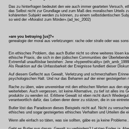
Das zu hinterfragen bedeutet den wie auch immer gearteten Versuch, e
das Selbst nicht zur Grundlage und zum Maß des moralischen Urteils zu
kohärenten Subjekt werden zu können, zu einem selbstidentischen Subj
so wird der »Moralist zum Mörder«.(ad_lec_2002)
»are you betraying [us]?«
genealogie der moral aus verletzungen: rache oder strafe oder was sons
Ein ethisches Problem, das auch Butler nicht so ohne weiteres lösen kan
ethische Praxis, die sich in den jüdischen Communities der Überlebende
Extremfall unauflösbar bestehen: Jene »hyperethicality« (eth_amb_1999)
Als Reaktion auf die Unfassbarkeit der Ereignisse fundiert dieser Disk
Auf diesem Geflecht aus Gewalt, Verletzung und schmerzhaftem Erinnern l
psychologischen Halt. Und nur das Beharren auf der einer gesteigerten m
Rache zu üben, wäre unvereinbar mit den ethischen Werten aus den eige
weiterleben. Auch vergessen, ist keine Alternative, zu tief ist alles i
produktiv zu wenden ist. Erlittene Gewalt ist eben nicht durch Wiederg
verantwortlich dafür, das Leben derer derer zu stützen, die in sie eint
Butler löst das Paradoxon dieses Beispiels nicht auf. Nicht zu versuche
ethisches und sogar gesteigertes ethisches Verhalten und Urteilen die e
Wenn alle einfach so täten, was sie sollten, gäbe es ja keine Problem
Geht es Butler nun darum, Gewalt zu verhindern? Letzten Endes ja. Abe