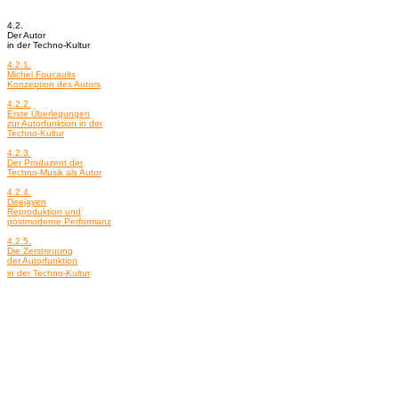
4.2.
Der Autor
in der Techno-Kultur
4.2.1.
Michel Foucaults
Konzeption des Autors
4.2.2.
Erste Überlegungen
zur Autorfunktion in der
Techno-Kultur
4.2.3.
Der Produzent der
Techno-Musik als Autor
4.2.4.
Deejayen
Reproduktion und
postmoderne Performanz
4.2.5.
Die Zerstreuung
der Autorfunktion
in der Techno-Kultur